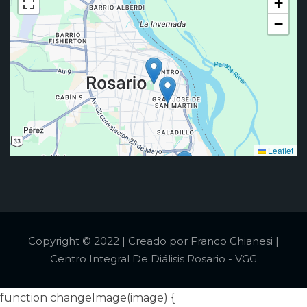
+
−
Leaflet
Copyright © 2022 | Creado por Franco Chianesi |
Centro Integral De Diálisis Rosario - VGG
function changeImage(image) {